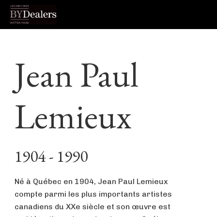
Skip
Skip
Skip
to
to
to
Jean Paul
primary
main
footer
navigation
content
Lemieux
1904 - 1990
Né à Québec en 1904, Jean Paul Lemieux
compte parmi les plus importants artistes
canadiens du XXe siècle et son œuvre est