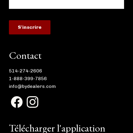
Contact
514-274-2606
1-888-399-7856
info@bydealers.com
F
I
a
n
c
s
e
t
b
a
Télécharger l'application
o
g
o
r