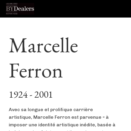
Skip
Skip
Skip
to
to
to
Marcelle
primary
main
footer
navigation
content
Ferron
1924 - 2001
Avec sa longue et prolifique carrière
artistique, Marcelle Ferron est parvenue « à
imposer une identité artistique inédite, basée à