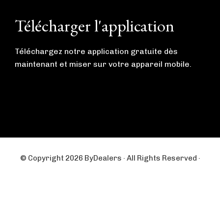
c
s
e
t
b
a
Télécharger l'application
o
g
o
r
k
a
m
Téléchargez notre application gratuite dès
maintenant et miser sur votre appareil mobile.
© Copyright 2026 ByDealers · All Rights Reserved ·