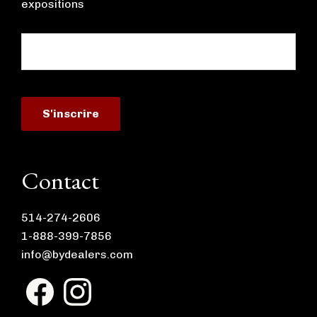
expositions
Contact
514-274-2606
1-888-399-7856
info@bydealers.com
F
I
a
n