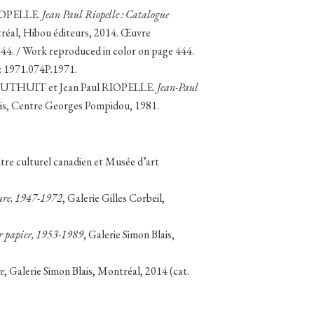
RIOPELLE.
Jean Paul Riopelle : Catalogue
réal, Hibou éditeurs, 2014. Œuvre
444. / Work reproduced in color on page 444.
é: 1971.074P.1971.
DUTHUIT et Jean Paul RIOPELLE.
Jean-Paul
ris, Centre Georges Pompidou, 1981.
tre culturel canadien et Musée d’art
ture, 1947-1972
, Galerie Gilles Corbeil,
sur papier, 1953-1989
, Galerie Simon Blais,
re
, Galerie Simon Blais, Montréal, 2014 (cat.