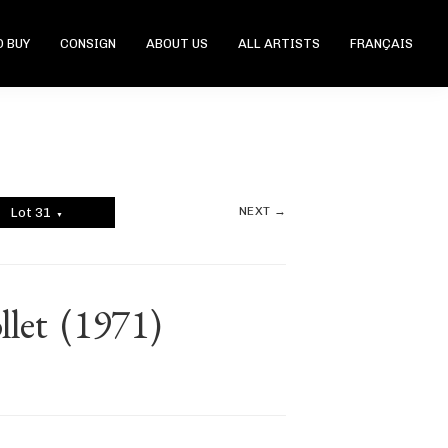
 BUY
CONSIGN
ABOUT US
ALL ARTISTS
FRANÇAIS
NEXT →
Lot 31
▼
llet
(1971)