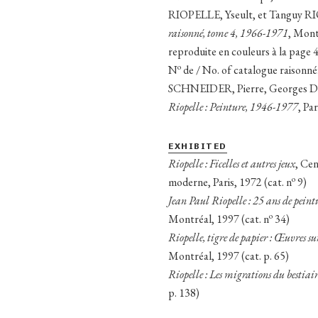
RIOPELLE, Yseult, et Tanguy 
raisonné, tome 4, 1966-1971
, Mont
reproduite en couleurs à la page 
o
N
de / No. of catalogue raisonn
SCHNEIDER, Pierre, Georges 
Riopelle : Peinture, 1946-1977
, Pa
EXHIBITED
Riopelle : Ficelles et autres jeux
, Cen
o
moderne, Paris, 1972 (cat. n
9)
Jean Paul Riopelle :
25 ans de pein
o
Montréal, 1997 (cat. n
34)
Riopelle, tigre de papier : Œuvres 
Montréal, 1997 (cat. p. 65)
Riopelle : Les migrations du bestiai
p. 138)