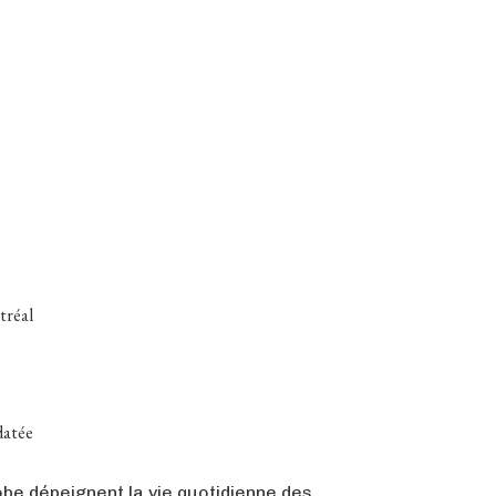
tréal
 datée
be dépeignent la vie quotidienne des