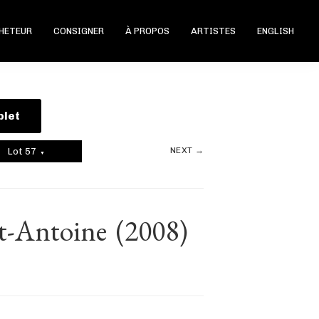
CHETEUR
CONSIGNER
À PROPOS
ARTISTES
ENGLISH
plet
NEXT →
Lot 57
▼
St-Antoine
(2008)