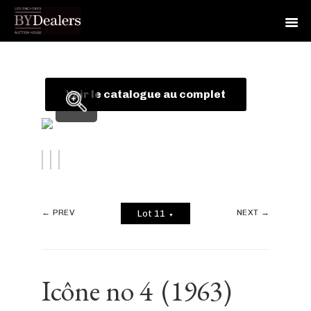
Skip
Skip
Skip
to
to
to
primary
main
footer
Voir le catalogue au complet
navigation
content
← PREV
NEXT →
Lot 11
▼
Icône no 4
(1963)