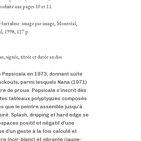
roduite aux pages 10 et 11.
urtubise : image par image, Montréal,
, 1998, 127 p.
, signée, titrée et datée au dos
 Pepsicala en 1973, donnant suite
lackouts, parmi lesquels Nana (1971)
ure de proue. Pepsicala s’inscrit dès
astes tableaux polyptyques composés
s que le peintre assemble jusqu’à
ésiré. Splash, dripping et hard edge se
spaces positif et négatif d’une
 d’un geste à la fois calculé et
re (noir-blanc) et vibrante (jaune-