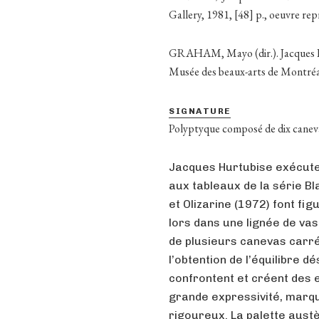
Gallery, 1981, [48] p., oeuvre rep
GRAHAM, Mayo (dir.). Jacques H
Musée des beaux-arts de Montréal
SIGNATURE
Polyptyque composé de dix canevas
Jacques Hurtubise exécute
aux tableaux de la série B
et Olizarine (1972) font fig
lors dans une lignée de v
de plusieurs canevas carré
l’obtention de l’équilibre d
confrontent et créent des e
grande expressivité, marque
rigoureux. La palette austè