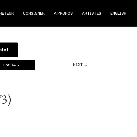
CHETEUR
CONSIGNER
À PROPOS
ARTISTES
ENGLISH
plet
NEXT →
Lot 34
▼
73)