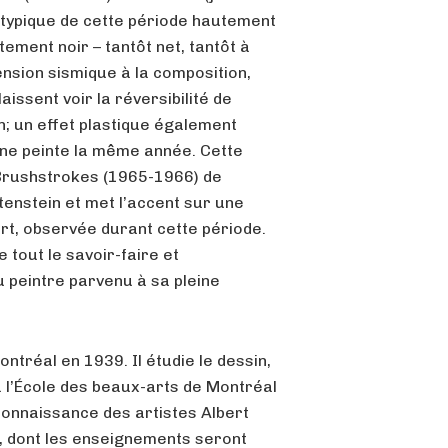
 typique de cette période hautement
ement noir – tantôt net, tantôt à
ension sismique à la composition,
aissent voir la réversibilité de
an; un effet plastique également
ine peinte la même année. Cette
 Brushstrokes (1965-1966) de
htenstein et met l’accent sur une
rt, observée durant cette période.
e tout le savoir-faire et
 peintre parvenu à sa pleine
ntréal en 1939. Il étudie le dessin,
à l’École des beaux-arts de Montréal
a connaissance des artistes Albert
, dont les enseignements seront