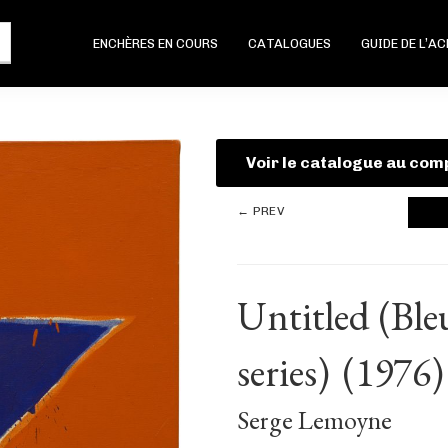
ENCHÈRES EN COURS
CATALOGUES
GUIDE DE L’A
Voir le catalogue au com
← PREV
Untitled (Ble
series)
(1976)
Serge Lemoyne