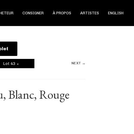
CHETEUR
CONSIGNER
À PROPOS
ARTISTES
ENGLISH
plet
NEXT →
Lot 43
▼
u, Blanc, Rouge