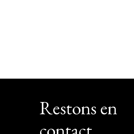
Footer
Restons en
contact