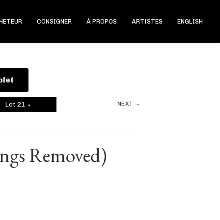
CHETEUR
CONSIGNER
À PROPOS
ARTISTES
ENGLISH
plet
NEXT →
Lot 21
▼
rings Removed)