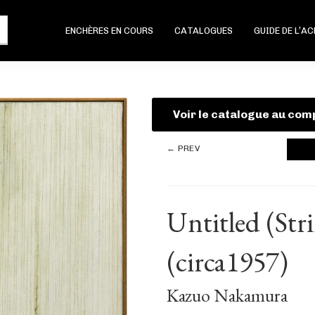
ENCHÈRES EN COURS
CATALOGUES
GUIDE DE L’A
Voir le catalogue au com
← PREV
Untitled (St
(circa1957)
Kazuo Nakamura