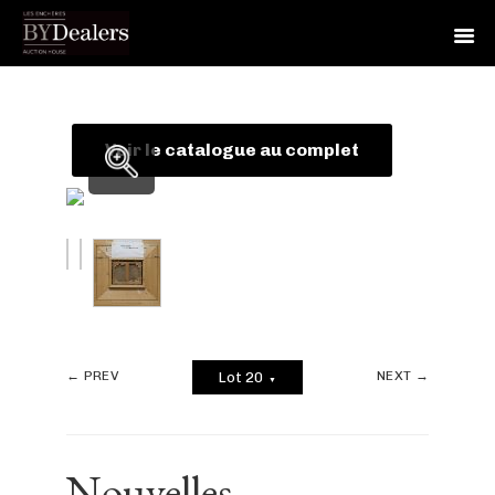
Skip
Skip
Skip
to
to
to
primary
main
footer
Voir le catalogue au complet
navigation
content
← PREV
NEXT →
Lot 20
▼
Nouvelles