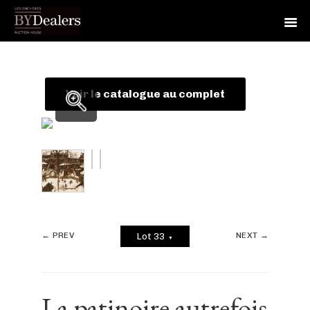
Skip
Skip
Skip
to
to
to
primary
main
footer
Voir le catalogue au complet
navigation
content
← PREV
NEXT →
Lot 33
▼
La patinoire autrefois