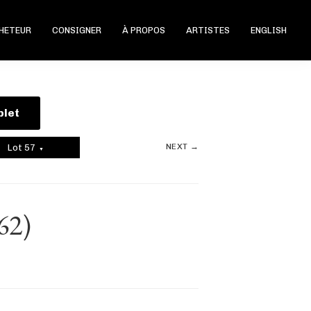
CHETEUR
CONSIGNER
À PROPOS
ARTISTES
ENGLISH
plet
NEXT →
Lot 57
▼
62)