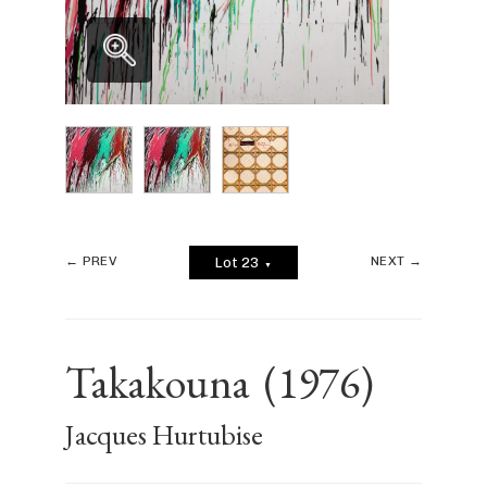
← PREV
NEXT →
Lot 23
▼
Takakouna
(1976)
Jacques Hurtubise