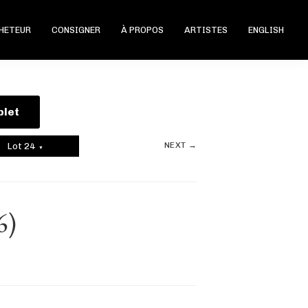
CHETEUR
CONSIGNER
À PROPOS
ARTISTES
ENGLISH
plet
NEXT →
Lot 24
▼
6)