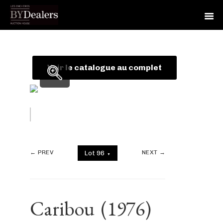
Skip
Skip
Skip
to
to
to
primary
main
footer
Voir le catalogue au complet
navigation
content
← PREV
NEXT →
Lot 96
▼
Caribou
(1976)