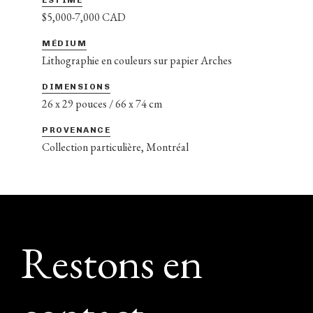
$5,000-7,000 CAD
MÉDIUM
Lithographie en couleurs sur papier Arches
DIMENSIONS
26 x 29 pouces / 66 x 74 cm
PROVENANCE
Collection particulière, Montréal
Footer
Restons en