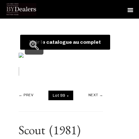
Skip
Skip
Skip
to
to
to
primary
main
footer
Voir le catalogue au complet
navigation
content
← PREV
NEXT →
Lot 99
▼
Scout
(1981)