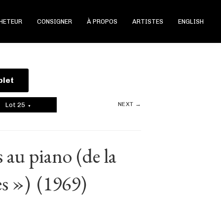
CHETEUR
CONSIGNER
À PROPOS
ARTISTES
ENGLISH
plet
NEXT →
Lot 25
▼
 au piano (de la
es »)
(1969)