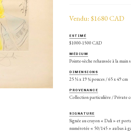
Vendu: $1680 CAD
ESTIMÉ
$1000-1500 CAD
MÉDIUM
Pointe-sèche rehaussée à la main 
DIMENSIONS
25 ½ x 19 ¼ pouces / 65 x 49 cm
PROVENANCE
Collection particulière / Private 
SIGNATURE
Signée au crayon « Dali » et portan
numérotée « 50/145 » au bas à g