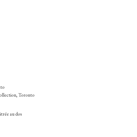
nto
collection, Toronto
itrée au dos