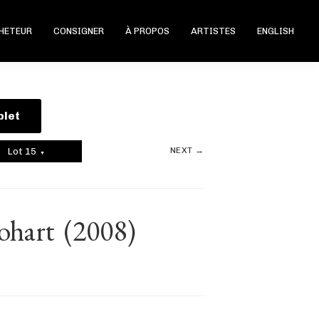
CHETEUR
CONSIGNER
À PROPOS
ARTISTES
ENGLISH
plet
NEXT →
Lot 15
▼
Rohart
(2008)