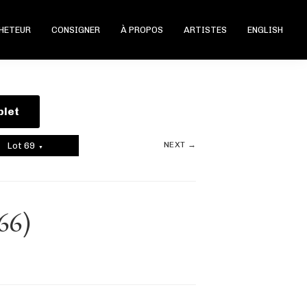
CHETEUR
CONSIGNER
À PROPOS
ARTISTES
ENGLISH
plet
NEXT →
Lot 69
▼
66)