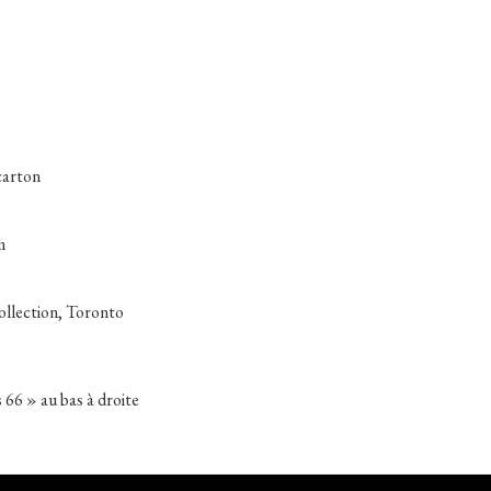
carton
m
collection, Toronto
s 66 » au bas à droite