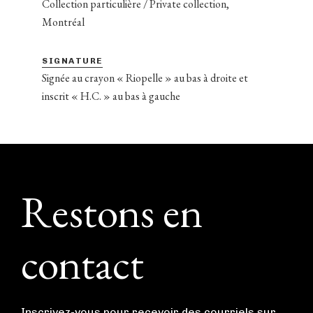
Collection particulière / Private collection,
Montréal
SIGNATURE
Signée au crayon « Riopelle » au bas à droite et
inscrit « H.C. » au bas à gauche
Footer
Restons en
contact
Inscrivez-vous pour recevoir des courriels sur