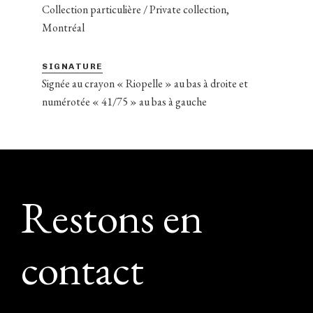
Collection particulière / Private collection,
Montréal
SIGNATURE
Signée au crayon « Riopelle » au bas à droite et
numérotée « 41/75 » au bas à gauche
Footer
Restons en
contact