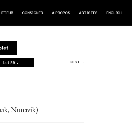
CHETEUR
CONSIGNER
À PROPOS
ARTISTES
ENGLISH
plet
NEXT →
Lot 89
▼
ak, Nunavik)