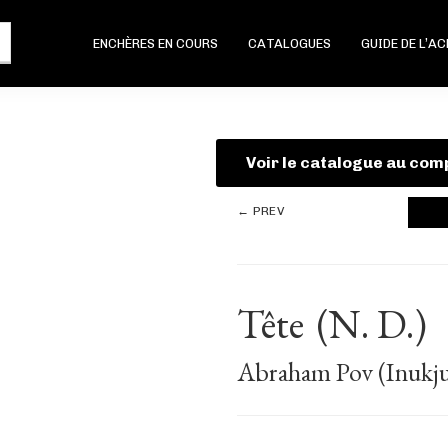
ENCHÈRES EN COURS
CATALOGUES
GUIDE DE L’A
Voir le catalogue au com
← PREV
Tête
(N. D.)
Abraham Pov (Inukju