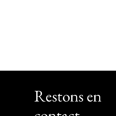
Footer
Restons en
contact