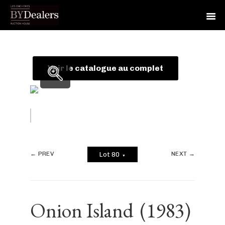
Skip
Skip
Skip
to
to
to
primary
main
footer
Voir le catalogue au complet
navigation
content
← PREV
NEXT →
Lot 80
▼
Onion Island
(1983)