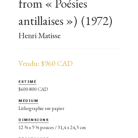
from « Poésies
antillaises »)
(1972)
Henri Matisse
Vendu: $960 CAD
ESTIMÉ
$600-800 CAD
MÉDIUM
Lithographie sur papier
DIMENSIONS
12 ⅜ x 9 ⅝ pouces / 31,4 x 24,5 cm