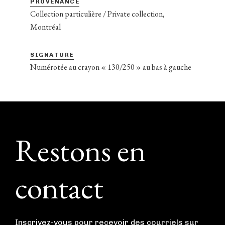
PROVENANCE
Collection particulière / Private collection,
Montréal
SIGNATURE
Numérotée au crayon « 130/250 » au bas à gauche
Footer
Restons en
contact
Inscrivez-vous pour recevoir des courriels sur