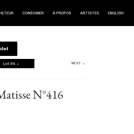
CHETEUR
CONSIGNER
À PROPOS
ARTISTES
ENGLISH
plet
NEXT →
Lot 64
▼
atisse N°416