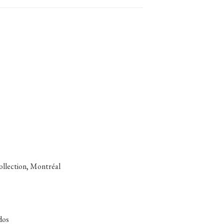
collection, Montréal
l
dos