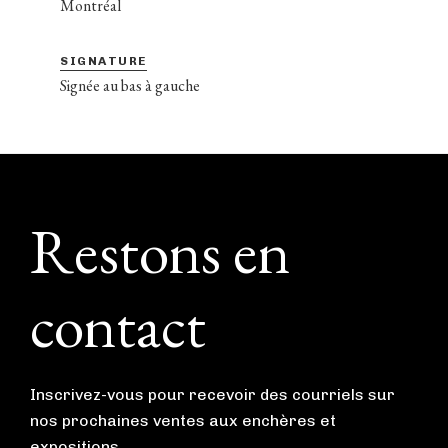
Montréal
SIGNATURE
Signée au bas à gauche
Footer
Restons en
contact
Inscrivez-vous pour recevoir des courriels sur
nos prochaines ventes aux enchères et
expositions