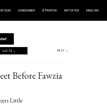
CHETEUR
CONSIGNER
À PROPOS
ARTISTES
ENGLISH
plet
NEXT →
Lot 72
▼
eet Before Fawzia
ers Little