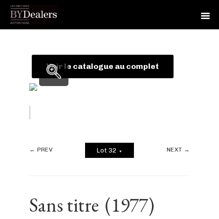
Skip
Skip
Skip
to
to
to
primary
main
footer
Voir le catalogue au complet
navigation
content
← PREV
NEXT →
Lot 32
▼
Sans titre
(1977)