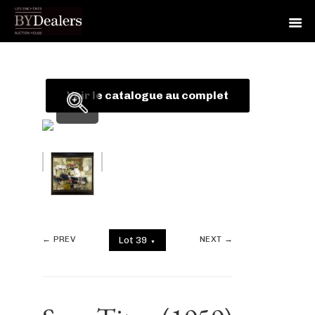
Skip
Skip
Skip
to
to
to
primary
main
footer
Voir le catalogue au complet
navigation
content
← PREV
NEXT →
Lot 39
▼