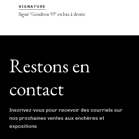
SIGNATURE
Signé "Gendron 59" en bas à droite
Footer
Restons en
contact
Inscrivez-vous pour recevoir des courriels sur
nos prochaines ventes aux enchères et
expositions