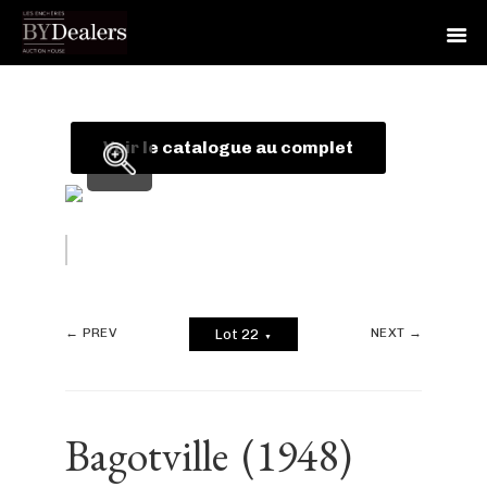
Skip
Skip
Skip
to
to
to
primary
main
footer
Voir le catalogue au complet
navigation
content
← PREV
NEXT →
Lot 22
▼
Bagotville
(1948)