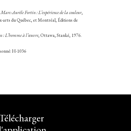
.
Marc-Aurèle Fortin : L’expérience de la couleur
,
-arts du Québec, et Montréal, Éditions de
n : L’homme à l’œuvre
, Ottawa, Stanké, 1976.
isonné: H-1036
Télécharger
l'application