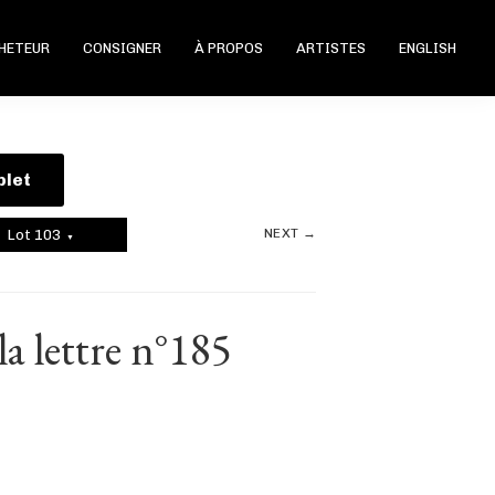
CHETEUR
CONSIGNER
À PROPOS
ARTISTES
ENGLISH
plet
NEXT →
Lot 103
▼
la lettre n°185