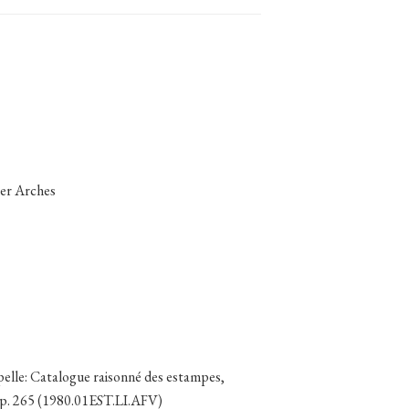
ier Arches
elle: Catalogue raisonné des estampes,
 p. 265 (1980.01EST.LI.AFV)