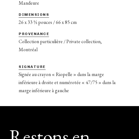
Mandeure
DIMENSIONS
26 x 33 ½ pouces / 66 x 85 cm
PROVENANCE
Collection particulière / Private collection,
Montréal
SIGNATURE
Signée au crayon « Riopelle » dans la marge
inférieure à droite et numérotée « 47/75 » dans la
marge inférieure à gauche
Footer
Restons en