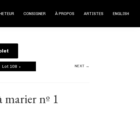
CHETEUR
CONSIGNER
À PROPOS
ARTISTES
ENGLISH
plet
NEXT →
Lot 108
▼
 marier nº 1