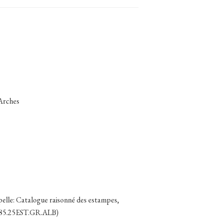
 Arches
elle: Catalogue raisonné des estampes,
1985.25EST.GR.ALB)