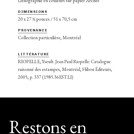
Lithographie en couleurs sur papier Arches
DIMENSIONS
20 x 27 ¾ pouces / 51 x 70,5 cm
PROVENANCE
Collection particulière, Montréal
LITTÉRATURE
RIOPELLE, Yseult. Jean Paul Riopelle: Catalogue
raisonné des estampes, Montréal, Hibou Éditeurs,
2005, p. 337 (1985.36EST.LI)
Footer
Restons en