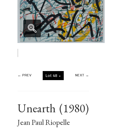
← PREV
NEXT →
Lot 48
▼
Unearth
(1980)
Jean Paul Riopelle