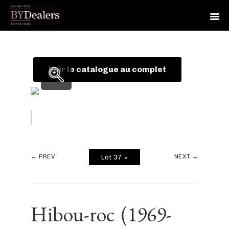
Skip
Skip
Skip
to
to
to
primary
main
footer
Voir le catalogue au complet
navigation
content
← PREV
NEXT →
Lot 37
▼
Hibou-roc
(1969-