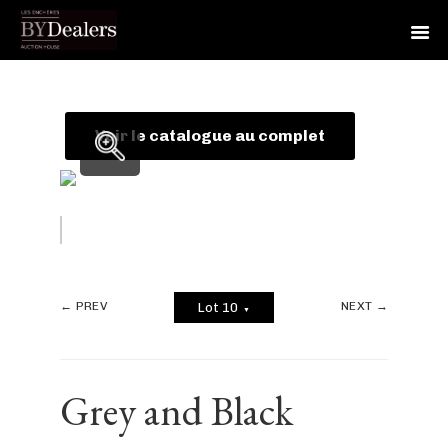
Skip
Skip
Skip
to
to
to
primary
main
footer
Voir le catalogue au complet
navigation
content
← PREV
NEXT →
Lot 10
▼
Grey and Black