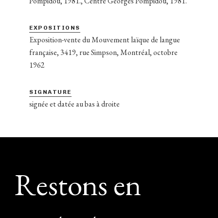
Pompidou, 1981., Centre Georges Pompidou, 1981.
EXPOSITIONS
Exposition-vente du Mouvement laïque de langue
française, 3419, rue Simpson, Montréal, octobre
1962
SIGNATURE
signée et datée au bas à droite
Footer
Restons en