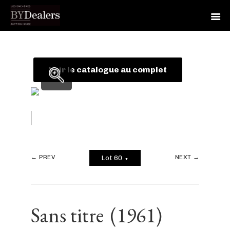
Skip
Skip
Skip
to
to
to
primary
main
footer
Voir le catalogue au complet
navigation
content
← PREV
NEXT →
Lot 60
▼
Sans titre
(1961)