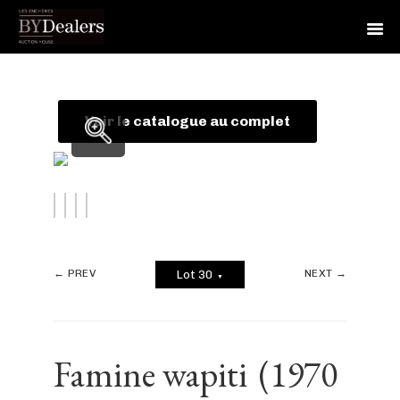
Skip
Skip
Skip
to
to
to
primary
main
footer
Voir le catalogue au complet
navigation
content
← PREV
NEXT →
Lot 30
▼
Famine wapiti
(1970