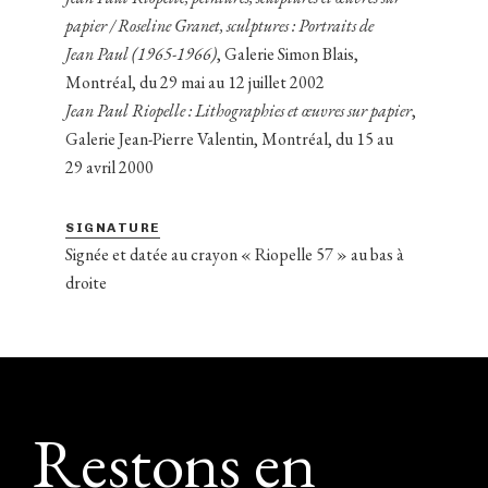
papier / Roseline Granet, sculptures : Portraits de
Jean Paul (1965-1966)
, Galerie Simon Blais,
Montréal, du 29 mai au 12 juillet 2002
Jean Paul Riopelle : Lithographies et œuvres sur papier
,
Galerie Jean-Pierre Valentin, Montréal, du 15 au
29 avril 2000
SIGNATURE
Signée et datée au crayon « Riopelle 57 » au bas à
droite
Footer
Restons en