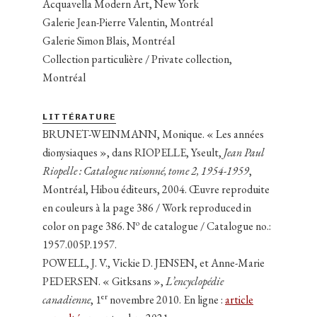
Acquavella Modern Art, New York
Galerie Jean-Pierre Valentin, Montréal
Galerie Simon Blais, Montréal
Collection particulière / Private collection,
Montréal
LITTÉRATURE
BRUNET-WEINMANN, Monique. « Les années
dionysiaques », dans RIOPELLE, Yseult,
Jean Paul
Riopelle : Catalogue raisonné, tome 2, 1954-1959
,
Montréal, Hibou éditeurs, 2004. Œuvre reproduite
en couleurs à la page 386 / Work reproduced in
o
color on page 386. N
de catalogue / Catalogue no.:
1957.005P.1957.
POWELL, J. V., Vickie D. JENSEN, et Anne-Marie
PEDERSEN. « Gitksans »,
L’encyclopédie
er
canadienne
, 1
novembre 2010. En ligne :
article